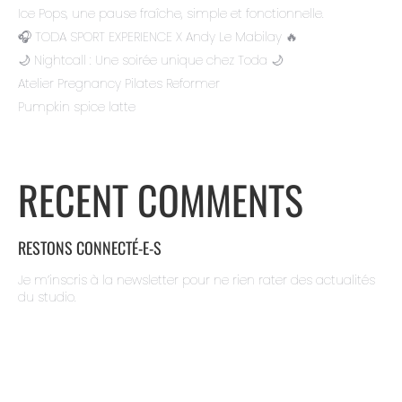
Ice Pops, une pause fraîche, simple et fonctionnelle.
🎧 TODA SPORT EXPERIENCE X Andy Le Mabilay 🔥
🌙 Nightcall : Une soirée unique chez Toda 🌙
Atelier Pregnancy Pilates Reformer
Pumpkin spice latte
RECENT COMMENTS
RESTONS CONNECTÉ-E-S
Je m’inscris à la newsletter pour ne rien rater des actualités
du studio.