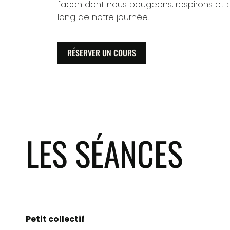
façon dont nous bougeons, respirons et 
long de notre journée.
RÉSERVER UN COURS
LES SÉANCES
Petit collectif