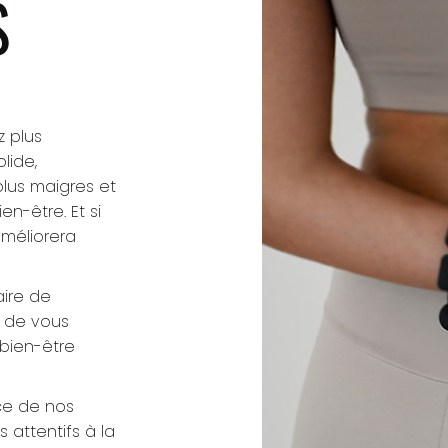
S
 plus
lide,
lus maigres et
n-être. Et si
améliorera
aire de
t de vous
bien-être
nce de nos
 attentifs à la