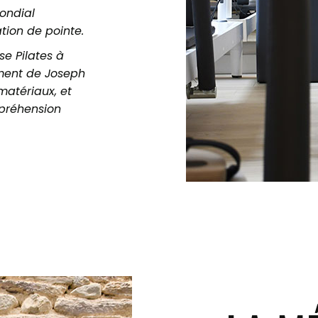
mondial
tion de pointe.
e Pilates à
ment de Joseph
matériaux, et
préhension