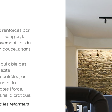
ls renforcés par
es sangles, le
uvements et de
n douceur, sans
qui cible des
licite
contrôlée, en
sse et la
lates (force,
nsifie la pratique.
c les reformers
.