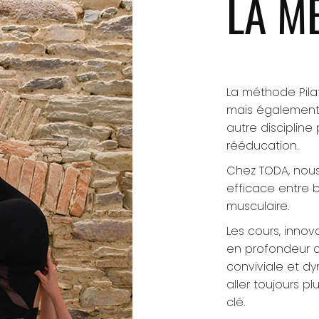
LA M
La méthode Pilat
mais également
autre discipli
rééducation.
Chez TODA, nous
efficace entre 
musculaire.
Les cours, innov
en profondeur c
conviviale et d
aller toujours pl
clé.